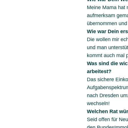
Meine Mama hat m
aufmerksam gemac
übernommen und bin
Wie war Dein er
Die wollen mir ech
und man unterstüt
kommt auch mal pe
Was sind die wi
arbeitest?
Das sichere Eink
Aufgabenspektrum 
nach Dresden umzi
wechseln!
Welchen Rat wür
Seid offen für Neu
den BundesImmobil