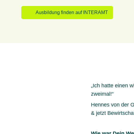
Ausbildung finden auf INTERAMT
„Ich hatte einen w
zweimal!“
Hennes von der G
& jetzt Bewirtschaf
Wie war Dein We